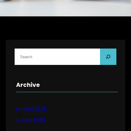
S
u
c
h
Archive
e
n
Juni 2025
Mai 2025