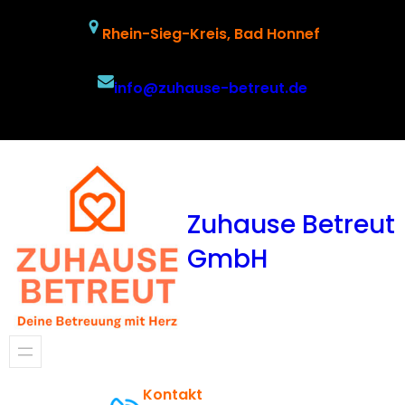
Zum
Rhein-Sieg-Kreis, Bad Honnef
Inhalt
springen
info@zuhause-betreut.de
Facebook
Twitter
YouTube
Zuhause Betreut
GmbH
Kontakt