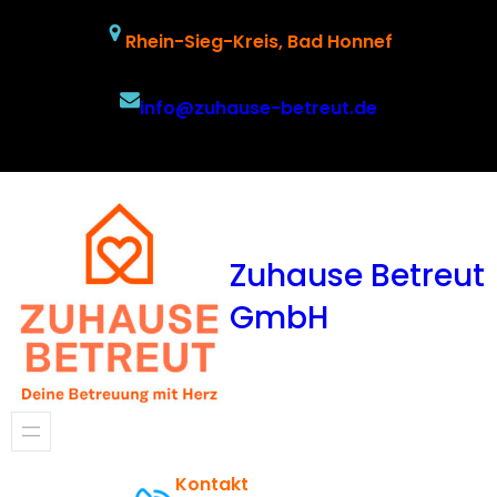
Zum
Rhein-Sieg-Kreis, Bad Honnef
Inhalt
springen
info@zuhause-betreut.de
Facebook
Twitter
YouTube
Zuhause Betreut
GmbH
Kontakt