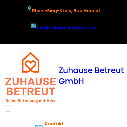
Zum
Rhein-Sieg-Kreis, Bad Honnef
Inhalt
springen
info@zuhause-betreut.de
Facebook
Twitter
YouTube
Zuhause Betreut
GmbH
Kontakt