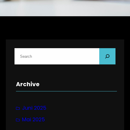
S
u
c
h
Archive
e
n
Juni 2025
Mai 2025